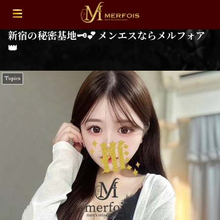
新宿の秘密基地🗝️💕 メンエスならメルフォア
👑
Topics